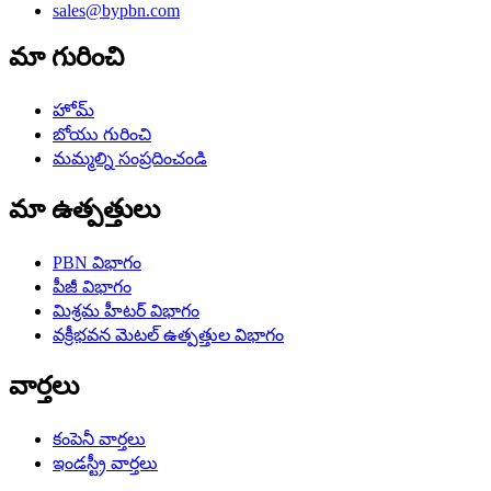
sales@bypbn.com
మా గురించి
హోమ్
బోయు గురించి
మమ్మల్ని సంప్రదించండి
మా ఉత్పత్తులు
PBN విభాగం
పీజీ విభాగం
మిశ్రమ హీటర్ విభాగం
వక్రీభవన మెటల్ ఉత్పత్తుల విభాగం
వార్తలు
కంపెనీ వార్తలు
ఇండస్ట్రీ వార్తలు