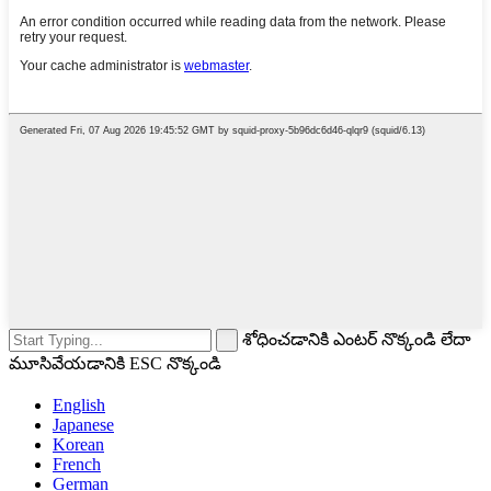
శోధించడానికి ఎంటర్ నొక్కండి లేదా
మూసివేయడానికి ESC నొక్కండి
English
Japanese
Korean
French
German