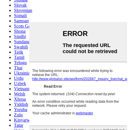
Slovak
Slovenian
Somali
Samoan
Scots Gaelic
Shona
Sindhi
Sundanese
Swahili
Tajik
Tamil
Telugu
Thai
Ukrainian
Urdu
Uzbek
Vietnamese
Welsh
Xhosa
Yiddish
Yoruba
Zulu
Kinyarwanda
Tatar