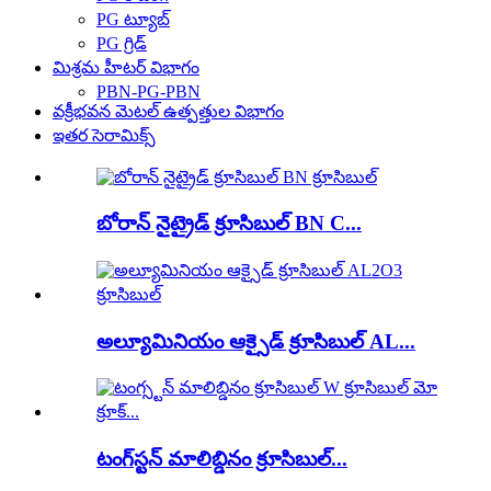
PG ట్యూబ్
PG గ్రిడ్
మిశ్రమ హీటర్ విభాగం
PBN-PG-PBN
వక్రీభవన మెటల్ ఉత్పత్తుల విభాగం
ఇతర సెరామిక్స్
బోరాన్ నైట్రైడ్ క్రూసిబుల్ BN C...
అల్యూమినియం ఆక్సైడ్ క్రూసిబుల్ AL...
టంగ్‌స్టన్ మాలిబ్డినం క్రూసిబుల్...