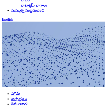
హీటర్
వాక్యూమ్ భాగాలు
మమ్మల్ని సంప్రదించండి
English
హోమ్
ఉత్పత్తులు
పీజీ విభాగం