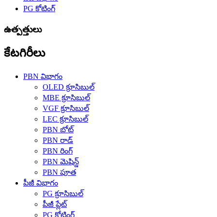
PG కోటింగ్
ఉత్పత్తులు
కేటగిరీలు
PBN విభాగం
OLED క్రూసిబుల్
MBE క్రూసిబుల్
VGF క్రూసిబుల్
LEC క్రూసిబుల్
PBN బోట్
PBN రాడ్
PBN రింగ్
PBN మెషిన్డ్
PBN పూత
పీజీ విభాగం
PG క్రూసిబుల్
పీజీ ప్లేట్
PG కోటింగ్