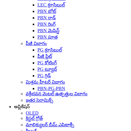
LEC క్రూసిబుల్
PBN బోట్
PBN రాడ్
PBN రింగ్
PBN మెషిన్డ్
PBN పూత
పీజీ విభాగం
PG క్రూసిబుల్
పీజీ ప్లేట్
PG కోటింగ్
PG ట్యూబ్
PG గ్రిడ్
మిశ్రమ హీటర్ విభాగం
PBN-PG-PBN
వక్రీభవన మెటల్ ఉత్పత్తుల విభాగం
ఇతర సెరామిక్స్
అప్లికేషన్
OLED
క్రిస్టల్ గ్రోత్
మాలిక్యులర్ బీమ్ ఎపిటాక్సీ