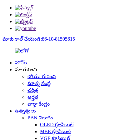
మాకు కాల్ చేయండి:86-10-81595615
హోమ్
మా గురించి
బోయు గురించి
మాతృ సంస్థ
చరిత్ర
అర్హత
వార్తా కేంద్రం
ఉత్పత్తులు
PBN విభాగం
OLED క్రూసిబుల్
MBE క్రూసిబుల్
VGF క్రూసిబుల్