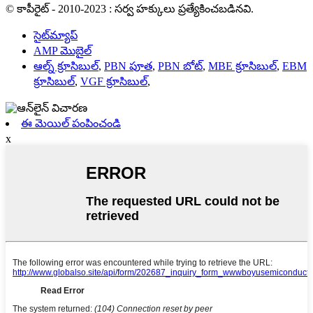
© కాపీరైట్ - 2010-2023 : సర్వ హక్కులు ప్రత్యేకించబడినవి.
సైట్‌మ్యాప్
AMP మొబైల్
ఆల్న్ క్రూసిబుల్
,
PBN పూత
,
PBN బోట్
,
MBE క్రూసిబుల్
,
EBM
క్రూసిబుల్
,
VGF క్రూసిబుల్
,
ఈ మెయిల్ పంపించండి
x