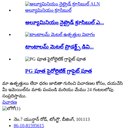
అల్యూమినియం నైట్రైడ్ క్రూసిబుల్ ఎ...
టాంటాలమ్ మెటల్ ప్రొడక్ట్స్ డివి...
PG పూత పైరోలైటిక్ గ్రాఫైట్ పూత
మా ఉత్పత్తులు లేదా ధరల జాబితా గురించి విచారణల కోసం, దయచేసి
మీ ఇమెయిల్‌ను మాకు పంపండి మరియు మేము 24 గంటలలోపు
సంప్రదిస్తాము.
విచారణ
నెం.7 యున్షాన్ రోడ్, టోంగ్జౌ, బీజింగ్, 101113
86-10-81595615